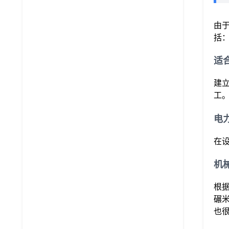
由
括
适
建
工
电
在
机
根
碾
也