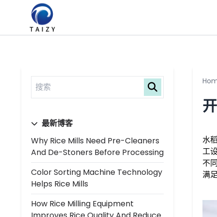
Ho
最新博客
水
Why Rice Mills Need Pre-Cleaners
工
And De-Stoners Before Processing
不
Color Sorting Machine Technology
满
Helps Rice Mills
How Rice Milling Equipment
Improves Rice Quality And Reduce