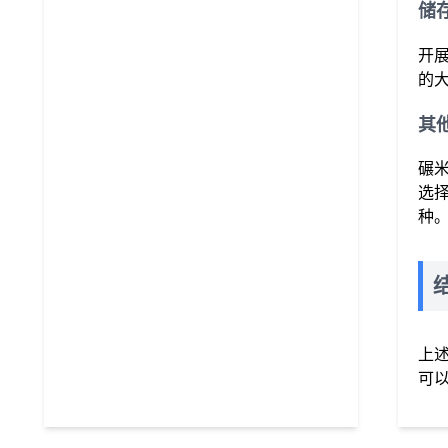
储
开
的
其
碾
选
种
上
可