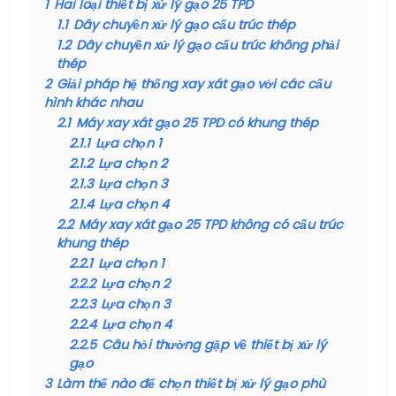
1
Hai loại thiết bị xử lý gạo 25 TPD
1.1
Dây chuyền xử lý gạo cấu trúc thép
1.2
Dây chuyền xử lý gạo cấu trúc không phải
thép
2
Giải pháp hệ thống xay xát gạo với các cấu
hình khác nhau
2.1
Máy xay xát gạo 25 TPD có khung thép
2.1.1
Lựa chọn 1
2.1.2
Lựa chọn 2
2.1.3
Lựa chọn 3
2.1.4
Lựa chọn 4
2.2
Máy xay xát gạo 25 TPD không có cấu trúc
khung thép
2.2.1
Lựa chọn 1
2.2.2
Lựa chọn 2
2.2.3
Lựa chọn 3
2.2.4
Lựa chọn 4
2.2.5
Câu hỏi thường gặp về thiết bị xử lý
gạo
3
Làm thế nào để chọn thiết bị xử lý gạo phù