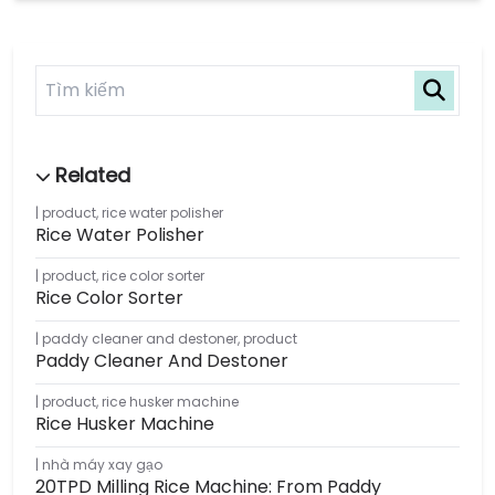
product
,
rice water polisher
Rice Water Polisher
product
,
rice color sorter
Rice Color Sorter
paddy cleaner and destoner
,
product
Paddy Cleaner And Destoner
product
,
rice husker machine
Rice Husker Machine
nhà máy xay gạo
20TPD Milling Rice Machine: From Paddy