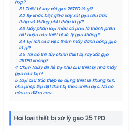
hợp?
3.1
Thiết bị xay xát gạo 25TPD là gì?
3.2
Sự khác biệt giữa xay xát gạo cấu trúc
thép và không phải thép là gì?
3.3
Máy phân loại màu có phải là thành phần
bắt buộc của thiết bị xử lý gạo không?
3.4
Lợi ích của việc thêm máy đánh bóng gạo
là gì?
3.5
Tôi có thể tùy chỉnh thiết bị xay xát gạo
25TPD không?
4
Chọn Taizy để hỗ trợ nhu cầu thiết bị nhà máy
gạo của bạn!
5
Loại cấu trúc thép sử dụng thiết kế khung nền,
cho phép lắp đặt thiết bị theo chiều dọc. Nó có
các ưu điểm sau:
Hai loại thiết bị xử lý gạo 25 TPD