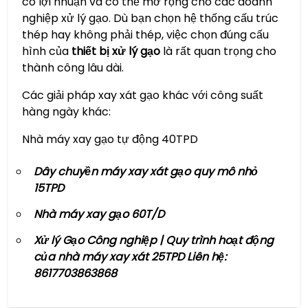
có lợi nhuận và có thể mở rộng cho các doanh
nghiệp xử lý gạo. Dù bạn chọn hệ thống cấu trúc
thép hay không phải thép, việc chọn đúng cấu
hình của
thiết bị xử lý gạo
là rất quan trọng cho
thành công lâu dài.
Các giải pháp xay xát gạo khác với công suất
hàng ngày khác:
Nhà máy xay gạo tự động 40TPD
Dây chuyền máy xay xát gạo quy mô nhỏ
15TPD
Nhà máy xay gạo 60T/D
Xử lý Gạo Công nghiệp | Quy trình hoạt động
của nhà máy xay xát 25TPD Liên hệ:
8617703863868