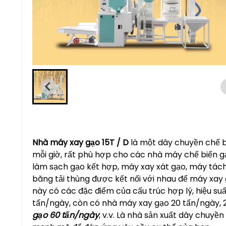
Nhà máy xay gạo 15T / D
là một dây chuyền chế b
mỗi giờ, rất phù hợp cho các nhà máy chế biến 
làm sạch gạo kết hợp, máy xay xát gạo, máy tách
băng tải thùng được kết nối với nhau để máy xay 
này có các đặc điểm của cấu trúc hợp lý, hiệu su
tấn/ngày, còn có nhà máy xay gạo 20 tấn/ngày, 
gạo 60 tấn/ngày
, v.v. Là nhà sản xuất dây chuyề