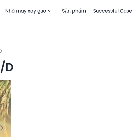
Nhà máy xay gạo
Sản phẩm
Successful Case
D
T/D