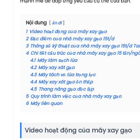
mạnh mẽ để đáp ứng yêu cầu cụ thể của bạn.
Nội dung
ẩn đi
1
Video hoạt động của máy xay gạo
2
Đặc điểm của nhà máy xay gạo 15t/d
3
Thông số kỹ thuật của nhà máy xay gạo 15t/d Ta
4
Chi tiết cấu trúc của nhà máy xay gạo 15 tấn/ng
4.1
Máy làm sạch lúa
4.2
Máy xay xát gạo
4.3
Máy tách vỏ lúa trọng lực
4.4
Máy xay xát gạo ồn thấp
4.5
Thang nâng gạo độc lập
5
Quy trình làm việc của nhà máy xay gạo
6
Máy liên quan
Video hoạt động của máy xay gạo