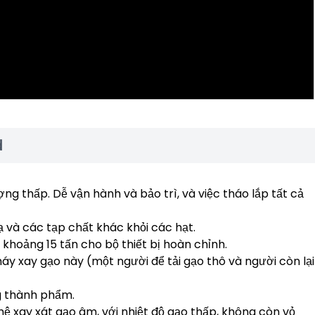
d
ng thấp. Dễ vận hành và bảo trì, và việc tháo lắp tất cả
 rạ và các tạp chất khác khỏi các hạt.
khoảng 15 tấn cho bộ thiết bị hoàn chỉnh.
áy xay gạo này (một người để tải gạo thô và người còn lại
g thành phẩm.
hệ xay xát gạo âm, với nhiệt độ gạo thấp, không còn vỏ