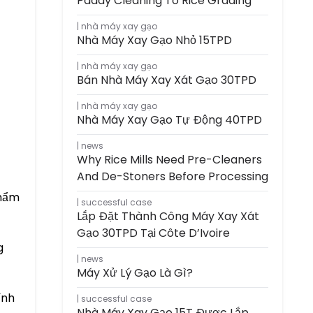
Paddy Cleaning To Rice Grading
nhà máy xay gạo
Nhà Máy Xay Gạo Nhỏ 15TPD
nhà máy xay gạo
Bán Nhà Máy Xay Xát Gạo 30TPD
nhà máy xay gạo
Nhà Máy Xay Gạo Tự Động 40TPD
news
Why Rice Mills Need Pre-Cleaners
And De-Stoners Before Processing
phẩm
successful case
Lắp Đặt Thành Công Máy Xay Xát
Gạo 30TPD Tại Côte D’Ivoire
g
news
Máy Xử Lý Gạo Là Gì?
ỉnh
successful case
Nhà Máy Xay Gạo 15T Được Lắp