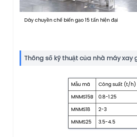
Dây chuyền chế biến gạo 15 tấn hiện đại
Thông số kỹ thuật của nhà máy xay g
Mẫu mã
Công suất (t/h)
MNMS15B
0.8-1.25
MNMS18
2-3
MNMS25
3.5-4.5