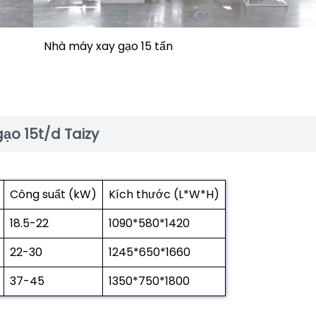
Nhà máy xay gạo 15 tấn
ạo 15t/d Taizy
Công suất (kW)
Kích thước (L*W*H)
18.5-22
1090*580*1420
22-30
1245*650*1660
37-45
1350*750*1800