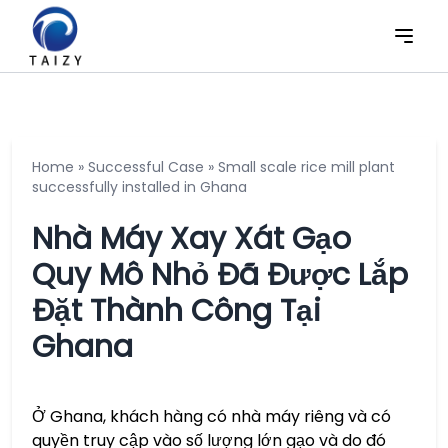
Home
»
Successful Case
»
Small scale rice mill plant
successfully installed in Ghana
Nhà Máy Xay Xát Gạo
Quy Mô Nhỏ Đã Được Lắp
Đặt Thành Công Tại
Ghana
Ở Ghana, khách hàng có nhà máy riêng và có
quyền truy cập vào số lượng lớn gạo và do đó