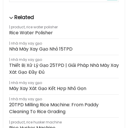
product
,
rice water polisher
Rice Water Polisher
nhà máy xay gạo
Nhà Máy Xay Gạo Nhỏ 15TPD
nhà máy xay gạo
Thiết Bị Xử Lý Gạo 25TPD | Giải Pháp Nhà Máy Xay
Xát Gạo Đầy Đủ
nhà máy xay gạo
Máy Xay Xát Gạo Kết Hợp Nhỏ Gọn
nhà máy xay gạo
20TPD Milling Rice Machine: From Paddy
Cleaning To Rice Grading
product
,
rice husker machine
Rice Husker Machine