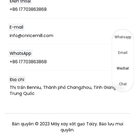
Điện thoại
+86 17703863868
E-mail
info@cnricemill.com
Whatsapp
WhatsApp
Email
+86 17703863868
Wechat
Địa chỉ
Chat
Thị trấn Benniu, Thành phố Changzhou, Tỉnh Giang Tô,
Trung Quốc
Bản quyền © 2023 Máy xay xát gạo Taizy. Bảo lưu mọi
quyền.