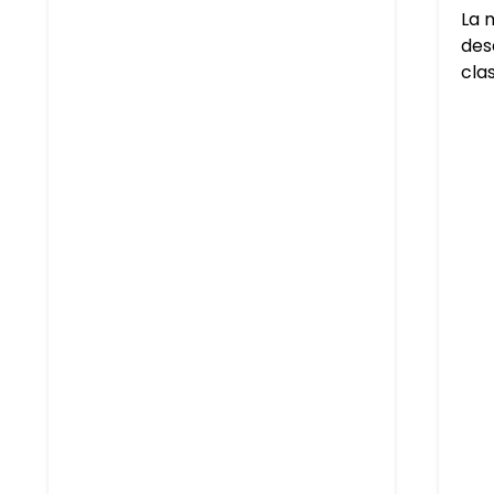
La 
des
cla