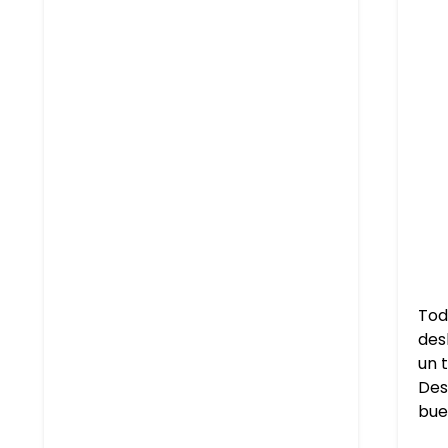
Tod
des
un 
Des
bue