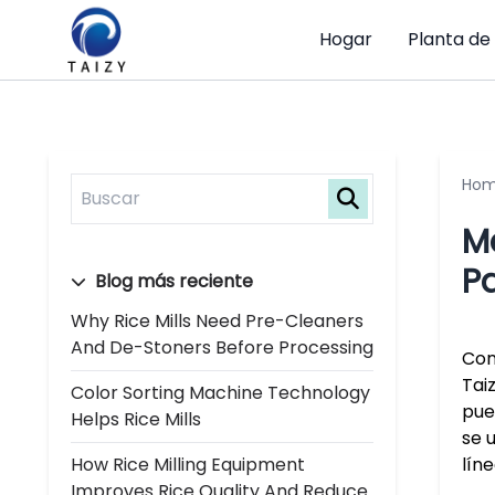
Hogar
Planta de
Ho
M
Pa
Blog más reciente
Why Rice Mills Need Pre-Cleaners
And De-Stoners Before Processing
Con
Tai
Color Sorting Machine Technology
pue
Helps Rice Mills
se 
How Rice Milling Equipment
líne
Improves Rice Quality And Reduce