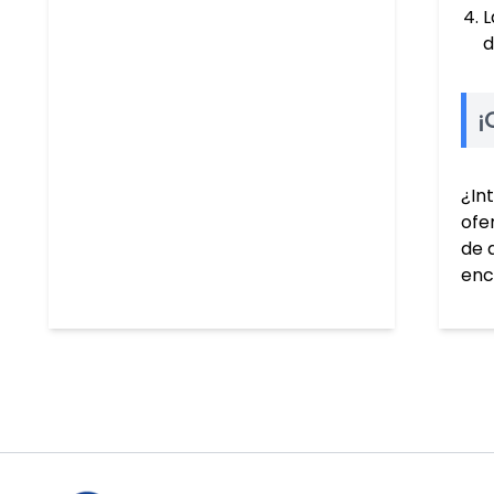
L
d
¡
¿In
ofe
de 
enc