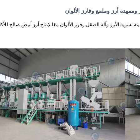
 من الوظائف بناءً على التكوين 1. تعمل ماكينة تسوية الأرز وآلة الصقل وفرز الألوان معًا لإنتاج أرز أبيض صالح للأ