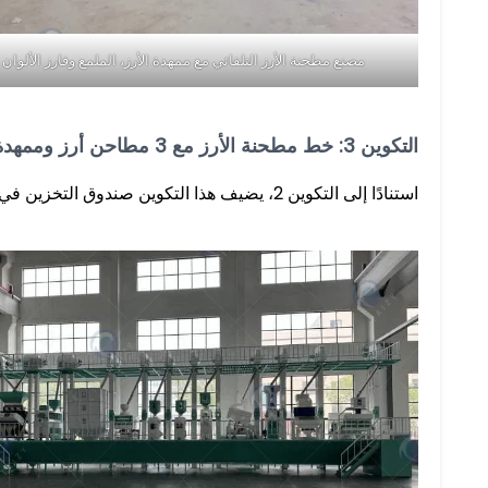
مصنع مطحنة الأرز التلقائي مع ممهدة الأرز، الملمع وفارز الألوان
التكوين 3: خط مطحنة الأرز مع 3 مطاحن أرز وممهدة الأرز وصندوق تخزين وملمع وفارز الألوان
استنادًا إلى التكوين 2، يضيف هذا التكوين صندوق التخزين في معالجة الأرز، وهو أكثر فعالية أثناء طحن الأرز.