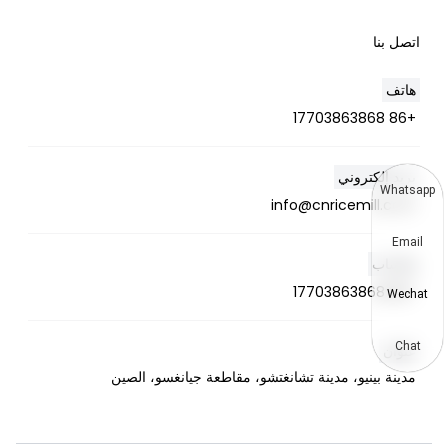
اتصل بنا
هاتف
+86 17703863868
بريد إلكتروني
Whatsapp
info@cnricemill.com
Email
واتساب
+86 17703863868
Wechat
Chat
عنوان
مدينة بينيو، مدينة تشانغتشو، مقاطعة جيانغسو، الصين