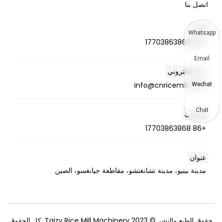
اتصل بنا
هاتف
Whatsapp
+86 17703863868
Email
بريد إلكتروني
info@cnricemill.com
Wechat
Chat
واتساب
+86 17703863868
عنوان
مدينة بينيو، مدينة تشانغتشو، مقاطعة جيانغسو، الصين
حقوق الطبع والنشر © 2023 Taizy Rice Mill Machinery. كل الحقوق