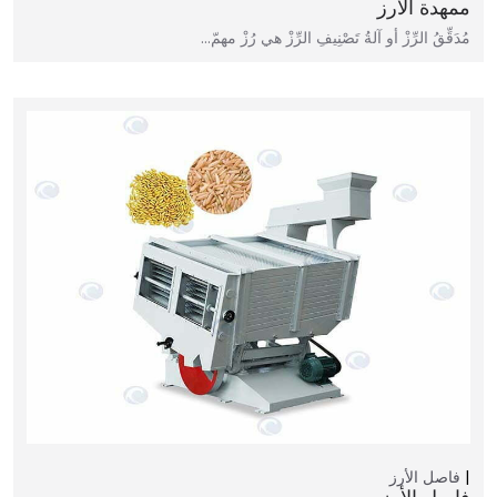
ممهدة الأرز
مُدَقِّقُ الرِّزْ أو آلةُ تَصْنِيفِ الرِّزْ هي رُزْ مهمّ…
فاصل الأرز