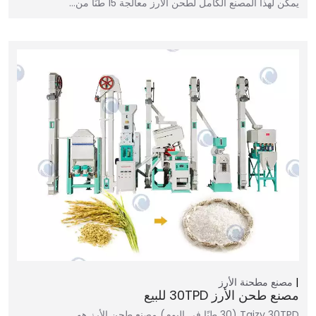
يمكن لهذا المصنع الكامل لطحن الأرز معالجة 15 طنًا من…
مصنع مطحنة الأرز
مصنع طحن الأرز 30TPD للبيع
Taizy 30TPD (30 طنًا في اليوم) مصنع طحن الأرز هو…