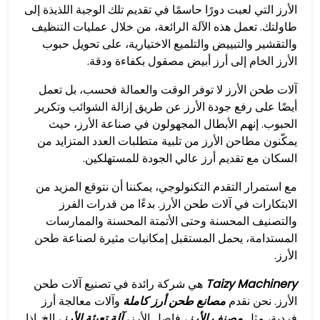
الأرز التي لعبت دورًا حاسمًا في تقديم تلك الوجبة اللذيذة إلى
طاولتك. تعمل هذه الآلة الرائعة، من خلال عمليات التنظيف
والتقشير والتبييض والتلميع الاختيارية، على تحويل حبوب
الأرز الخام إلى أرز أبيض مصقول بكفاءة ودقة.
آلات طحن الأرز لا توفر الوقت والعمالة فحسب، بل تعمل
أيضًا على رفع جودة الأرز عن طريق إزالة الشوائب وتكرير
الحبوب. إنهم الأبطال المجهولون في صناعة الأرز، حيث
يمكّنون مطاحن الأرز من تلبية متطلبات العدد المتزايد من
السكان مع تقديم أرز عالي الجودة للمستهلكين.
مع استمرار التقدم التكنولوجي، يمكننا أن نتوقع المزيد من
الابتكارات في آلات طحن الأرز. بدءًا من قدرات الفرز
والتصنيف المحسنة وحتى الأتمتة المحسنة والممارسات
المستدامة، يحمل المستقبل إمكانيات مثيرة لصناعة طحن
الأرز.
Taizy Machinery
هي شركة رائدة في تصنيع آلات طحن
الأرز. نحن نقدم
مصانع طحن أرز كاملة
وآلات معالجة أرز
فردية، مثل
مصنف الأرز
، فاصل الأرز،
آلة تعبئة الأرز
، إلخ. إذا