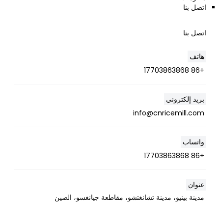
اتصل بنا
اتصل بنا
هاتف
+86 17703863868
بريد إلكتروني
info@cnricemill.com
واتساب
+86 17703863868
عنوان
مدينة بينيو، مدينة تشانغتشو، مقاطعة جيانغسو، الصين